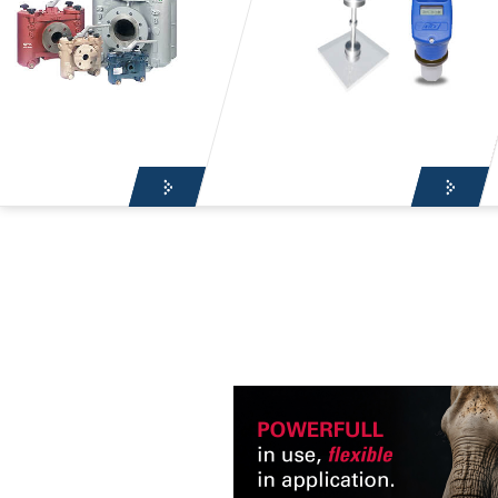
HUTNÍ A SPO
TEPLOMĚRY A JÍMKY
MATERIÁ