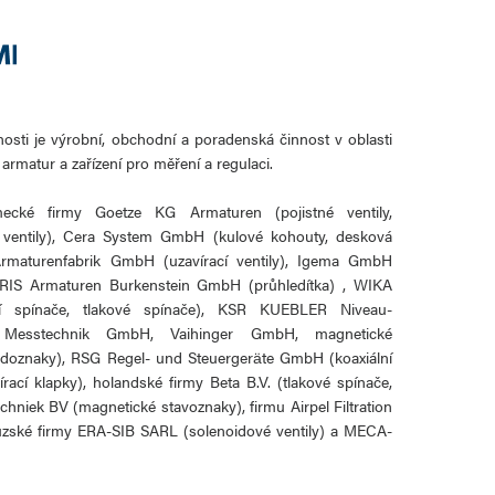
sti je výrobní, obchodní a poradenská činnost v oblasti
rmatur a zařízení pro měření a regulaci.
cké firmy Goetze KG Armaturen (pojistné ventily,
ní ventily), Cera System GmbH (kulové kohouty, desková
 Armaturenfabrik GmbH (uzavírací ventily), Igema GmbH
ORIS Armaturen Burkenstein GmbH (průhledítka) , WIKA
í spínače, tlakové spínače), KSR KUEBLER Niveau-
 Messtechnik GmbH, Vaihinger GmbH, magnetické
oznaky), RSG Regel- und Steuergeräte GmbH (koaxiální
rací klapky), holandské firmy Beta B.V. (tlakové spínače,
hniek BV (magnetické stavoznaky), firmu Airpel Filtration
ncouzské firmy ERA-SIB SARL (solenoidové ventily) a MECA-