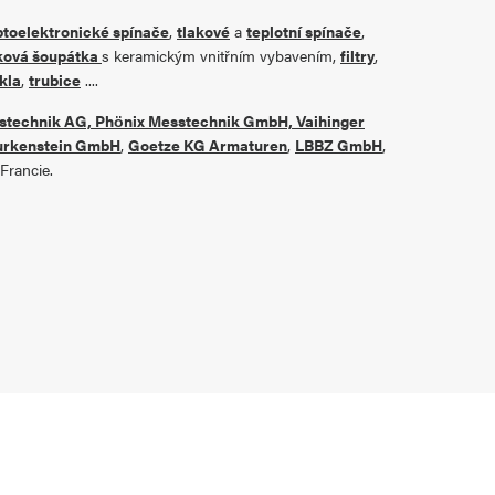
ptoelektronické spínače
,
tlakové
a
teplotní spínače
,
ková šoupátka
s keramickým vnitřním vybavením,
filtry
,
kla
,
trubice
....
technik AG, Phönix Messtechnik GmbH, Vaihinger
urkenstein GmbH
,
Goetze KG Armaturen
,
LBBZ GmbH
,
Francie.