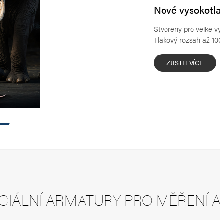
Nové vysokotla
Stvořeny pro velké vý
Tlakový rozsah až 10
ZJISTIT VÍCE
CH
PRODUKTŮ,
ODÁVÁME
CIÁLNÍ ARMATURY PRO MĚŘENÍ 