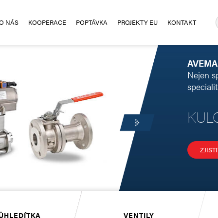
O NÁS
KOOPERACE
POPTÁVKA
PROJEKTY EU
KONTAKT
AVEMAR
Nejen sp
speciali
KUL
ZJIST
ŮHLEDÍTKA
VENTILY