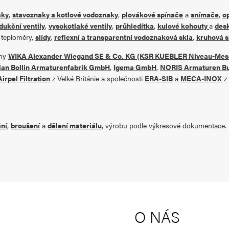
aky
,
stavoznaky a kotlové vodoznaky
,
plovákové spínače
a
snímače
,
o
dukční ventily
,
vysokotlaké ventily
,
průhledítka
,
kulové kohouty
a
des
, teploměry,
slídy
,
reflexní a transparentní vodoznaková skla
,
kruhová s
rmy
WIKA Alexander Wiegand SE & Co. KG (KSR KUEBLER Niveau-Mess
ian Bollin Armaturenfabrik GmbH
,
Igema GmbH
,
NORIS Armaturen B
Airpel Filtration
z Velké Británie a společnosti
ERA-SIB
a
MECA-INOX
z 
ání
,
broušení
a
dělení materiálu
, výrobu podle výkresové dokumentace.
O NÁS