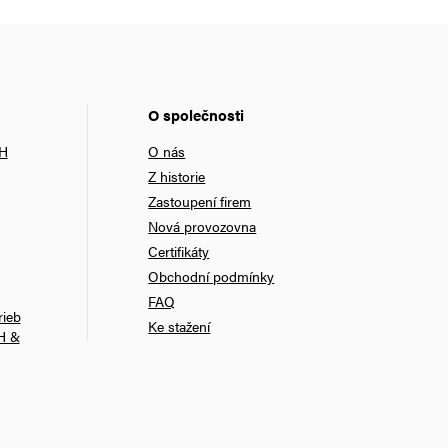
O společnosti
bH
O nás
Z historie
Zastoupení firem
Nová provozovna
Certifikáty
Obchodní podmínky
FAQ
rieb
Ke stažení
H &