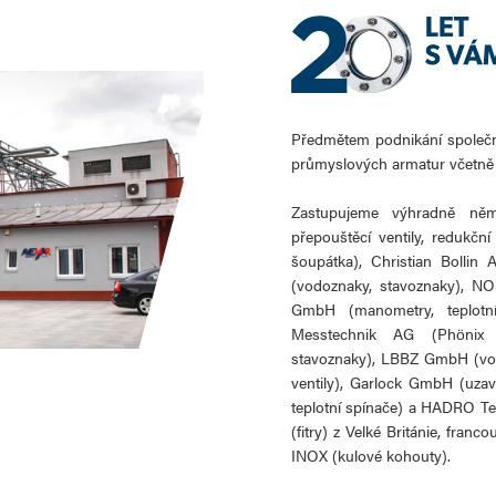
Předmětem podnikání společno
průmyslových armatur včetně a
Zastupujeme výhradně něme
přepouštěcí ventily, redukč
šoupátka), Christian Bollin
(vodoznaky, stavoznaky), N
GmbH (manometry, teplotn
Messtechnik AG (Phönix
stavoznaky), LBBZ GmbH (vod
ventily), Garlock GmbH (uzaví
teplotní spínače) a HADRO Tec
(fitry) z Velké Británie, fra
INOX (kulové kohouty).