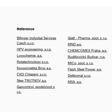
Reference
Bifinger Industial Services
Glatt - Pharma, spol. s r.o.
Czech s.r.o.
MND a.s.
HPV engineering, s.r.o.
CHEMCOMEX Praha, a.s.
Lovochemie, a.s.
Budějovický Budvar, n.p.
Rotatechnology s.r.o.
MICo, spol. s r.o.
Kovoprojekta Brno a.s.
Flash Steel Power, a.s.
ČKD Chlazení, s.r.o.
Delikomat s.r.o.
Step TRUTNOV a.s.
MSA, a.s.
Gascontrol, společnost s
r.o.