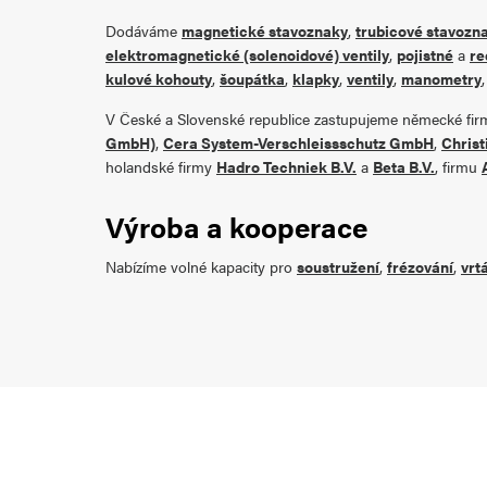
Dodáváme
magnetické stavoznaky
,
trubicové stavozn
elektromagnetické (solenoidové) ventily
,
pojistné
a
re
kulové kohouty
,
šoupátka
,
klapky
,
ventily
,
manometry
V České a Slovenské republice zastupujeme německé fi
GmbH)
,
Cera System-Verschleissschutz GmbH
,
Christ
holandské firmy
Hadro Techniek B.V.
a
Beta B.V.
, firmu
Výroba a kooperace
Nabízíme volné kapacity pro
soustružení
,
frézování
,
vrt