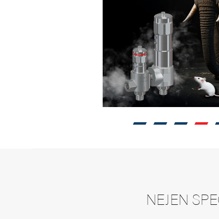
o
ryogenní
SEZNAM VŠE
KTERÉ D
NEJEN SPE