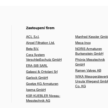
Zastoupení firem
ACL S.r.l.
Manfred Kessler Gm
Airpel Filtration Ltd.
Meca-Inox
Beta B.V.
NORIS Armaturen
Burkenstein GmbH
Cera System
Verschleißschutz GmbH
Phönix Messtechnik
GmbH
ERA-SIB SARL
Ramen Valves AB
Galassi & Ortolani Srl
WIKA Messgerätevert
Garlock GmbH
Ursula Wiegand Gmb
Goetze KG Armaturen
Co. KG
Igema GmbH
KSR KUEBLER Niveau-
Messtechnik AG