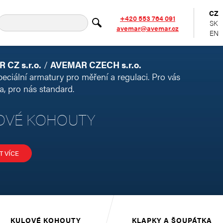
CZ
+420 553 764 091
SK
avemar@avemar.cz
EN
 CZ s.r.o.
/
AVEMAR CZECH s.r.o.
eciální armatury pro měření a regulaci. Pro vás
ta, pro nás standard.
OVÉ KOHOUTY
IT VÍCE
KULOVÉ KOHOUTY
KLAPKY A ŠOUPÁTKA