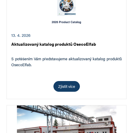
13. 4. 2026
Aktualizovaný katalog produktů OsecoElfab
S potěšením Vám představujeme aktualizovaný katalog produktů
OsecoElfab.
Katalog prošel kompletní revizí a nově zahrnuje rozšířené portfolio
produktů, včetně bezpečnostní kazety LoKr…
Zjistit více