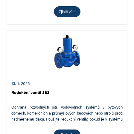
bezpečnost v beztlakých a nízkotlakých skladovacích…
Zjistit více
13. 1. 2023
Redukční ventil 382
Ochrana rozvodných sítí, vodovodních systémů v bytových
domech, komerčních a průmyslových budovách nebo strojů proti
nadměrnému tlaku. Použijte redukční ventily, pokud je v systému
vyžadován…