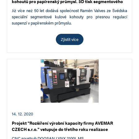
kohoutů pro papírenský průmysl. 3D tisk segmentového
kulového kohoutu.
Již více než 50 let dodává společnost Ramén Valves ze Švédska
speciální segmentové kulové kohouty pro přesnou regulací
suspenzí v papírenském průmyslu.
Zjistit více
14. 12. 2020
Projekt "Rozšíření výrobní kapacity firmy AVEMAR
CZECH s.r.o." vstupuje do třetího roku realizace
CNC soustruh DOOSAN LYNX 2100L MS