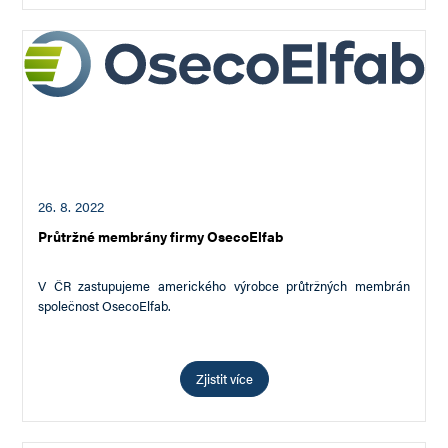
26. 8. 2022
Průtržné membrány firmy OsecoElfab
V ČR zastupujeme amerického výrobce průtržných membrán
společnost OsecoElfab.
Zjistit více