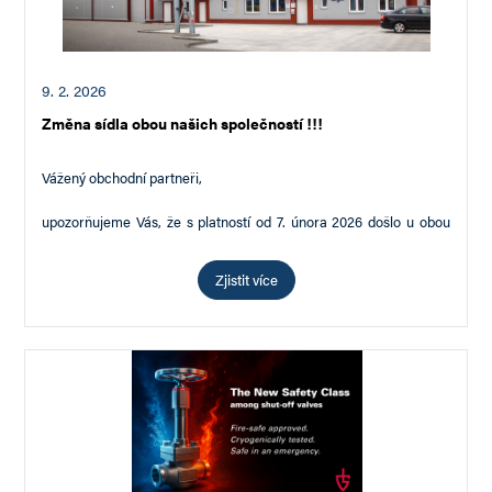
9. 2. 2026
Změna sídla obou našich společností !!!
Vážený obchodní partneři,
upozorňujeme Vás, že s platností od 7. února 2026 došlo u obou
našich společností AVEMAR CZECH s.r.o. IČ 28612663 a
AVEMAR cz s.r.o. IČ 25390732 ke změně…
Zjistit více