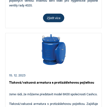
pojistných ventilů: třídílnou sérii videí pro hygienické pojistné
ventily řady 4020.
Série videí obsahuje podrobné pokyny pro…
Zjistit více
15. 12. 2023
Tlaková/vakuová armatura s protizášlehovou pojistkou
Jsme rádi, že můžeme představit model 6K00 společnosti Cashco.
Tlaková/vakuová armatura s protizášlehovou pojistkou. Zajišťuje