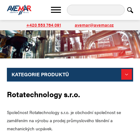
+420 553 764 091
avemar@avemar.cz
KATEGORIE PRODUKTŮ
Rotatechnology s.r.o.
Společnost Rotatechnology s.r.o. je
obchodní společnost se
zaměřením na výrobu a prodej průmyslového těsnění a
mechanických ucpávek.