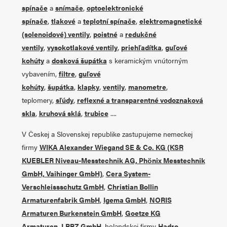
spínače
a
snímače
,
optoelektronické
spínače
,
tlakové
a
teplotní spínače
,
elektromagnetické
(solenoidové) ventily
,
poistné
a
redukčné
ventily
,
vysokotlakové ventily
,
priehľadítka
,
guľové
kohúty
a
dosková šupátka
s keramickým vnútorným
vybavením,
filtre
,
guľové
kohúty
,
šupátka
,
klapky
,
ventily
,
manometre
,
teplomery,
sľúdy
,
reflexné a transparentné vodoznaková
skla
,
kruhová sklá
,
trubice
....
V Českej a
Slovenskej
republike zastupujeme nemeckej
firmy
WIKA Alexander Wiegand SE & Co. KG (KSR
KUEBLER Niveau-Messtechnik AG, Phönix Messtechnik
GmbH, Vaihinger GmbH)
,
Cera System-
Verschleissschutz GmbH
,
Christian Bollin
Armaturenfabrik GmbH
,
Igema GmbH
,
NORIS
Armaturen Burkenstein GmbH
,
Goetze KG
Armaturen
,
LBBZ GmbH
, holandskej firmy
Hadro