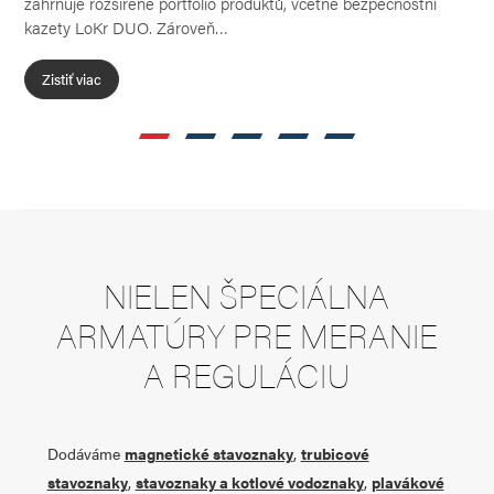
zahrnuje rozšířené portfolio produktů, včetně bezpečnostní
spo
kazety LoKr DUO. Zároveň…
Ven
Zistiť viac
Z
NIELEN ŠPECIÁLNA
ARMATÚRY PRE MERANIE
A REGULÁCIU
Dodáváme
magnetické stavoznaky
,
trubicové
stavoznaky
,
stavoznaky a kotlové vodoznaky
,
plavákové