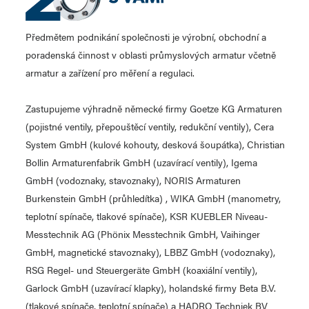
Předmětem podnikání společnosti je výrobní, obchodní a
poradenská činnost v oblasti průmyslových armatur včetně
armatur a zařízení pro měření a regulaci.
Zastupujeme výhradně německé firmy Goetze KG Armaturen
(pojistné ventily, přepouštěcí ventily, redukční ventily), Cera
System GmbH (kulové kohouty, desková šoupátka), Christian
Bollin Armaturenfabrik GmbH (uzavírací ventily), Igema
GmbH (vodoznaky, stavoznaky), NORIS Armaturen
Burkenstein GmbH (průhledítka) , WIKA GmbH (manometry,
teplotní spínače, tlakové spínače), KSR KUEBLER Niveau-
Messtechnik AG (Phönix Messtechnik GmbH, Vaihinger
GmbH, magnetické stavoznaky), LBBZ GmbH (vodoznaky),
RSG Regel- und Steuergeräte GmbH (koaxiální ventily),
Garlock GmbH (uzavírací klapky), holandské firmy Beta B.V.
(tlakové spínače, teplotní spínače) a HADRO Techniek BV