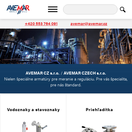
+420 553 764 091
avemar@avemar.cz
AVEMAR CZ s.r.o.
/
AVEMAR CZECH s.r.o.
Nielen špeciálne armatúry pre meranie a reguláciu. Pre vás špecialita,
pre nás štandard.
Vodoznaky a stavoznaky
Priehľadítka