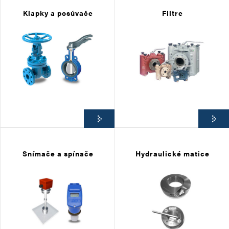
Klapky a posúvače
Filtre
Snímače a spínače
Hydraulické matice