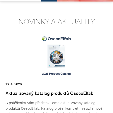
Změna sídla obou našich společností !!!
Vážený obchodní partneři, upozorňujeme Vás, že s platností od
7. února 2026 došlo u obou našich společností AVEMAR
NOVINKY A AKTUALITY
CZECH s.r.o. IČ 28612663 a AVEMAR cz s.r.o. IČ 25390732 ke
změně adresy sídla…
Zistiť viac
21.
13. 4. 2026
Aktualizovaný katalog produktů OsecoElfab
No
S potěšením Vám představujeme aktualizovaný katalog
S u
produktů OsecoElfab. Katalog prošel kompletní revizí a nově
řeš