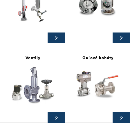
Ventily
Guľové kohúty