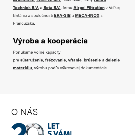
Techniek B.V.
a
Beta B.V.
, firmu
Airpel Filtration
z Veľkej
Británie a spoločnosti
ERA-SIB
a
MECA-INOX
z
Francúzska.
Výroba a kooperácia
Ponúkame voľné kapacity
pre
sústruženie
,
frézovanie
,
vŕtanie
,
brúsenie
a
delenie
materiálu
, výrobu podľa výkresovej dokumentácie.
O NÁS