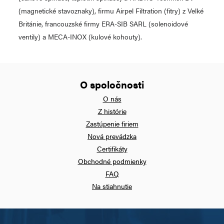
(magnetické stavoznaky), firmu Airpel Filtration (fitry) z Velké
Británie, francouzské firmy ERA-SIB SARL (solenoidové
ventily) a MECA-INOX (kulové kohouty).
O spoločnosti
O nás
Z histórie
Zastúpenie firiem
Nová prevádzka
Certifikáty
Obchodné podmienky
FAQ
Na stiahnutie